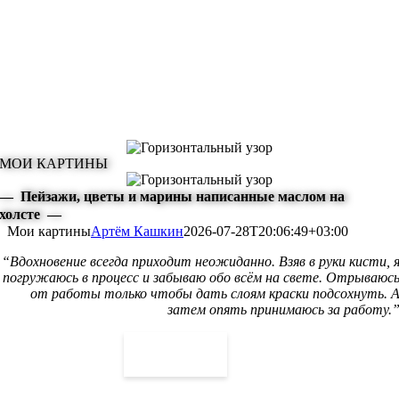
МОИ КАРТИНЫ
— Пейзажи, цветы и марины написанные маслом на
холсте —
Мои картины
Артём Кашкин
2026-07-28T20:06:49+03:00
“Вдохновение всегда приходит неожиданно. Взяв в руки кисти, 
погружаюсь в процесс и забываю обо всём на свете. Отрываюс
от работы только чтобы дать слоям краски подсохнуть. 
затем опять принимаюсь за работу.
Показать всё
Показать всё
Пейзажи
Море