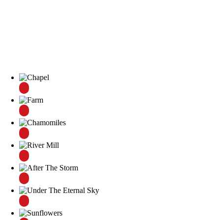
Цветы
Сорт. по
названию