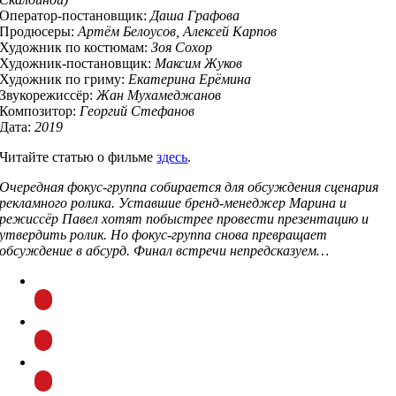
Оператор-постановщик:
Даша Графова
Продюсеры:
Артём Белоусов, Алексей Карпов
Художник по костюмам:
Зоя Сохор
Художник-постановщик:
Максим Жуков
Художник по гриму:
Екатерина Ерёмина
Звукорежиссёр:
Жан Мухамеджанов
Композитор:
Георгий Стефанов
Дата:
2019
Читайте статью о фильме
здесь
.
Очередная фокус-группа собирается для обсуждения сценария
рекламного ролика. Уставшие бренд-менеджер Марина и
режиссёр Павел хотят побыстрее провести презентацию и
утвердить ролик. Но фокус-группа снова превращает
обсуждение в абсурд. Финал встречи непредсказуем…