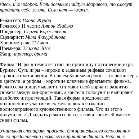
здесь, и он здоров. Если больные найдут здорового, то смогут
продлить себе жизнь. Если нет — умрут.
Режиссёр:
Илона Жунда
Режиссёр 11 части:
Антон Жадько
Продюсер:
Сергей Корженевич
Сценарист:
Мила Фахурдинова
Хронометраж:
117 мин.
Премьера:
23 июня 2014
Жанр:
триллер, драма
Фильм “Игры в темноте” снят по принципу поэтической игры
Буриме. Суть игры – игроки к заданным рифмам сочиняют
строки стихотворения. В нашем Буриме игроки – это режиссеры
и зрители, а рифмы – короткие ключевые фрагменты фильма.
Режиссеры придумывают и снимают свой вариант развития
сюжета между кинорифмами, а зрители голосуют и выбирают
наиболее интригующий. Такая форма предполагает
полноценное участие всех желающих в создании
полнометражного художественного фильма. Что из этого
получилось? Двадцать режиссеров и тысячи зрителей вместе
сняли фильм.
Учитывая специфику проекта, для зрительского голосования
было представлено несколько вариантов финала. Версия, в