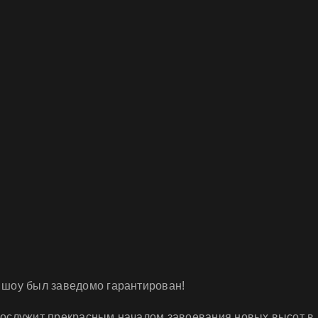
 шоу был заведомо гарантирован!
послужит прекрасным началом завоевания новых высот в 