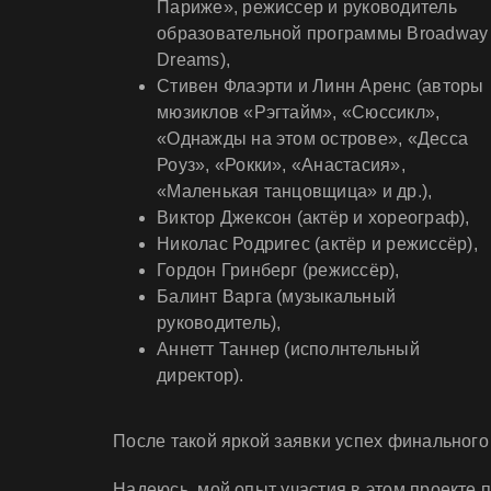
Париже», режиссер и руководитель
образовательной программы Broadway
Dreams),
Стивен Флаэрти и Линн Аренс (авторы
мюзиклов «Рэгтайм», «Сюссикл»,
«Однажды на этом острове», «Десса
Роуз», «Рокки», «Анастасия»,
«Маленькая танцовщица» и др.),
Виктор Джексон (актёр и хореограф),
Николас Родригес (актёр и режиссёр),
Гордон Гринберг (режиссёр),
Балинт Варга (музыкальный
руководитель),
Аннетт Таннер (исполнтельный
директор).
После такой яркой заявки успех финального
Надеюсь, мой опыт участия в этом проекте 