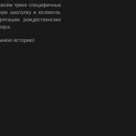
 своём треке специфичные
ную шкатулку и колокола.
ретацию рождественских
хора.
имнюю историю!