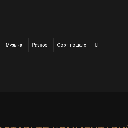
Музыка
Разное
Сорт. по
дате