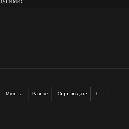
ругими!
Музыка
Разное
Сорт. по
дате