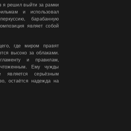
з я решил выйти за рамки
фильмам и использовал
перкуссию, барабанную
композиция являет собой
щего, где миром правят
тся высоко за облаками.
гламенту и правилам,
ичтоженным. Ему чужды
 является серьёзным
во, остаётся надежда на